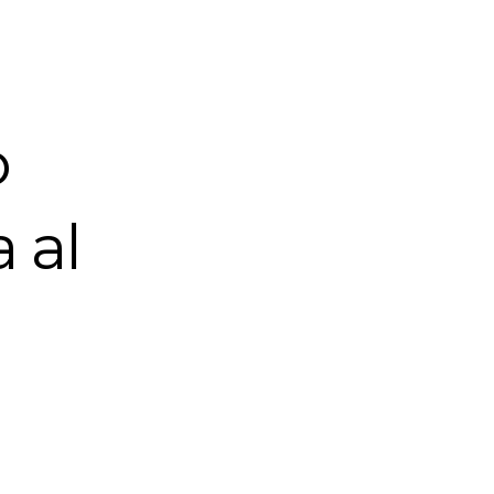
o
 al