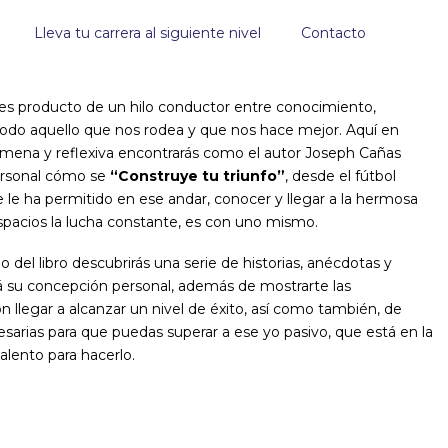
Lleva tu carrera al siguiente nivel
Contacto
, es producto de un hilo conductor entre conocimiento,
 todo aquello que nos rodea y que nos hace mejor. Aquí en
, amena y reflexiva encontrarás como el autor Joseph Cañas
ersonal cómo se
“Construye tu triunfo”
, desde el fútbol
le ha permitido en ese andar, conocer y llegar a la hermosa
spacios la lucha constante, es con uno mismo.
o del libro descubrirás una serie de historias, anécdotas y
rá su concepción personal, además de mostrarte las
n llegar a alcanzar un nivel de éxito, así como también, de
esarias para que puedas superar a ese yo pasivo, que está en la
talento para hacerlo.