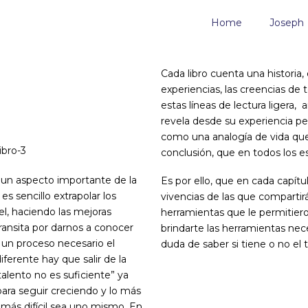
Home
Joseph
Cada libro cuenta una historia
experiencias, las creencias de
estas líneas de lectura ligera
revela desde su experiencia p
como una analogía de vida que 
conclusión, que en todos los e
 un aspecto importante de la
Es por ello, que en cada capítul
es sencillo extrapolar los
vivencias de las que comparti
el, haciendo las mejoras
herramientas que le permitiero
ransita por darnos a conocer
brindarte las herramientas nec
 un proceso necesario el
duda de saber si tiene o no el 
ferente hay que salir de la
alento no es suficiente” ya
 para seguir creciendo y lo más
más difícil sea uno mismo. En