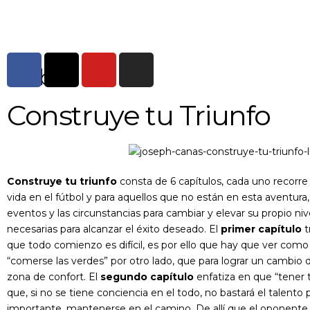
el libro
Construye tu Triunfo
Construye tu triunfo
consta de 6 capítulos, cada uno recorre
vida en el fútbol y para aquellos que no están en esta aventura, 
eventos y las circunstancias para cambiar y elevar su propio niv
necesarias para alcanzar el éxito deseado. El
primer capítulo
t
que todo comienzo es difícil, es por ello que hay que ver como
“comerse las verdes” por otro lado, que para lograr un cambio di
zona de confort. El
segundo
capítulo
enfatiza en que “tener t
que, si no se tiene conciencia en el todo, no bastará el talento
importante, mantenerse en el camino. De allí que el oponente 