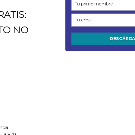
ATIS:
NTO NO
DESCÁRG
ncia
 La Vida